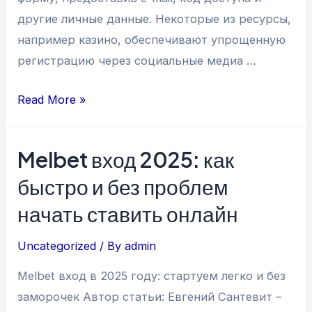
другие личные данные. Некоторые из ресурсы,
например казино, обеспечивают упрощенную
регистрацию через социальные медиа …
Read More »
Melbet вход 2025: как
быстро и без проблем
начать ставить онлайн
Uncategorized
/ By
admin
Melbet вход в 2025 году: стартуем легко и без
заморочек Автор статьи: Евгений Сантевит –