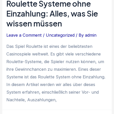
Roulette Systeme ohne
Einzahlung: Alles, was Sie
wissen müssen
Leave a Comment
/
Uncategorized
/ By
admin
Das Spiel Roulette ist eines der beliebtesten
Casinospiele weltweit. Es gibt viele verschiedene
Roulette-Systeme, die Spieler nutzen können, um
ihre Gewinnchancen zu maximieren. Eines dieser
Systeme ist das Roulette System ohne Einzahlung.
In diesem Artikel werden wir alles über dieses
System erfahren, einschließlich seiner Vor- und
Nachteile, Auszahlungen,