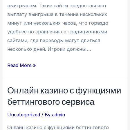
выигрышам. Такие сайты предоставляют
выплату выигрыша в течение нескольких
минут или нескольких часов, что гораздо
удобнее по сравнению с традиционными
сайтами, где переводы могут длиться
несколько дней. Игроки должны …
Read More »
Онлайн казино с функциями
беттингового сервиса
Uncategorized
/ By
admin
Онлайн казино с функциями беттингового