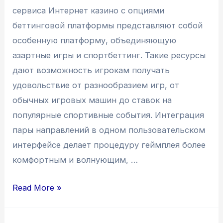
сервиса Интернет казино с опциями
беттинговой платформы представляют собой
особенную платформу, объединяющую
азартные игры и спортбеттинг. Такие ресурсы
дают возможность игрокам получать
удовольствие от разнообразием игр, от
обычных игровых машин до ставок на
популярные спортивные события. Интеграция
пары направлений в одном пользовательском
интерфейсе делает процедуру геймплея более
комфортным и волнующим, …
Read More »