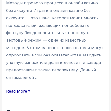
Методы игрового процесса в онлайн казино
без аккаунта Играть в онлайн казино без
аккаунта — это шанс, которая манит многих
пользователей, желающих попробовать
фортуну без дополнительных процедур.
Тестовый-режим — один из известных
методов. В этом варианте пользователи могут
опробовать игры без обязательства заводить
учетную запись или делать депозит, и вавада
предоставляет такую перспективу. Данный
оптимальный …
Read More »