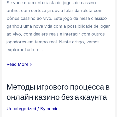
Se você é um entusiasta de jogos de cassino
online, com certeza já ouviu falar da roleta com
bônus cassino ao vivo. Este jogo de mesa clássico
ganhou uma nova vida com a possibilidade de jogar
ao vivo, com dealers reais e interagir com outros
jogadores em tempo real. Neste artigo, vamos
explorar tudo o …
Read More »
Методы игрового процесса в
онлайн казино без аккаунта
Uncategorized
/ By
admin