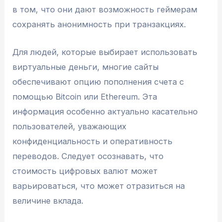
в том, что они дают возможность геймерам
сохранять анонимность при транзакциях.
Для людей, которые выбирает использовать
виртуальные деньги, многие сайты
обеспечивают опцию пополнения счета с
помощью Bitcoin или Ethereum. Эта
информация особенно актуально касательно
пользователей, уважающих
конфиденциальность и оперативность
переводов. Следует осознавать, что
стоимость цифровых валют может
варьироваться, что может отразиться на
величине вклада.