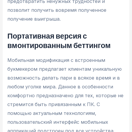
предотвратить ненужных трудностей и
позволит получить вовремя полученное
получение выигрыша.
Портативная версия с
вмонтированным беттингом
Мобильная модификация с встроенным
букмекером предлагает клиентам уникальную
возможность делать пари в всякое время и в
любом уголке мира. Данное в особенности
комфортно предназначено для тех, которые не
стремится быть привязанным к ПК. С
помощью актуальным технологиям,
пользовательский интерфейс мобильных
аппликаций подстроен под все устройства,