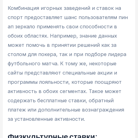
Комбинация игорных заведений и ставок на
спорт предоставляет шанс пользователям пин
ап зеркало применять свои способности в
обоих областях. Например, знание данных
может помочь в принятии решений как за
столом для покера, так и при подборе лидера
футбольного матча. К тому же, некоторые
сайты представляют специальные акции и
программы лояльности, которые поощряют
активность в обоих сегментах. Такое может
содержать бесплатные ставки, обратный
платеж или дополнительные вознаграждения
за установленные активности.
Физкультурные ставки: