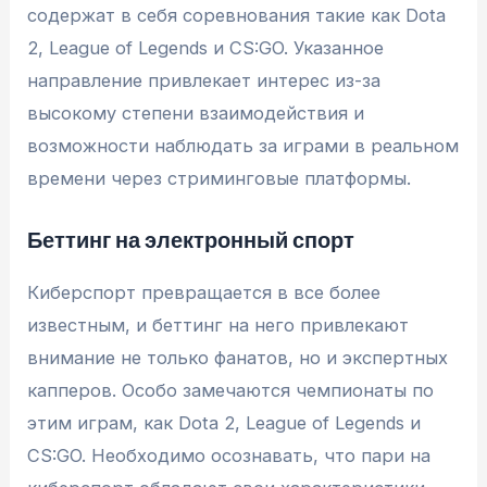
содержат в себя соревнования такие как Dota
2, League of Legends и CS:GO. Указанное
направление привлекает интерес из-за
высокому степени взаимодействия и
возможности наблюдать за играми в реальном
времени через стриминговые платформы.
Беттинг на электронный спорт
Киберспорт превращается в все более
известным, и беттинг на него привлекают
внимание не только фанатов, но и экспертных
капперов. Особо замечаются чемпионаты по
этим играм, как Dota 2, League of Legends и
CS:GO. Необходимо осознавать, что пари на