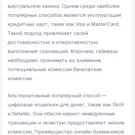
виртуальном казино. Одним среди наиболее
популярных способов является эксплуатация
кредитных карт, таких как Visa и MasterCard.
Такой подход привлекает своей
достоверностью и оперативностью
выполнения транзакций. Впрочем, геймеры
необходимо принимать во внимание
потенциальные комиссии банковские
комиссии.
Альтернативный популярный способ —
цифровые кошельки для денег, такие как Skrill
и Neteller. Они обеспечивают немедленные
транзакции и зачастую предоставляют низкие
комиссии. Преимущество онлайн бумажников