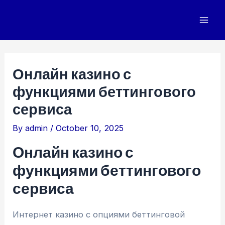
Онлайн казино с
функциями беттингового
сервиса
By
admin
/
October 10, 2025
Онлайн казино с
функциями беттингового
сервиса
Интернет казино с опциями беттинговой