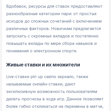
Вдобавок, ресурсы для ставок предоставляют
разнообразные категории пари: от простых
исходов до сложных сочетаний с включением
различных факторов. Новичкам предлагается
запускать с скромных вкладов и постепенно
повышать вклады по мере сбора навыков и
понимания о электронном спорте.
Живые ставки и их множители
Live-ставки pin up casino зеркало, также
называемые онлайн-ставки, дают
эксклюзивную возможность пользователям
делать прогнозы в ходе игр. Данное позволяет
более гибко откликаться на перемены в матче,