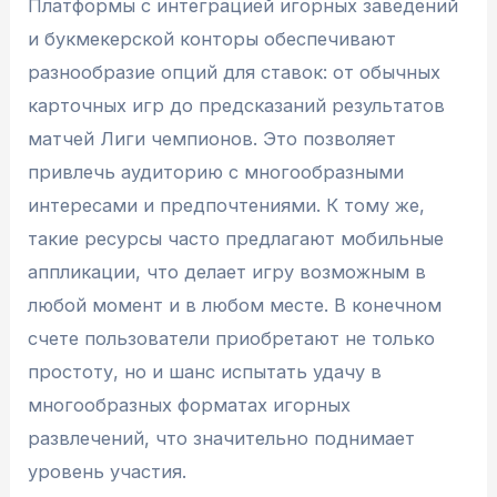
Платформы с интеграцией игорных заведений
и букмекерской конторы обеспечивают
разнообразие опций для ставок: от обычных
карточных игр до предсказаний результатов
матчей Лиги чемпионов. Это позволяет
привлечь аудиторию с многообразными
интересами и предпочтениями. К тому же,
такие ресурсы часто предлагают мобильные
аппликации, что делает игру возможным в
любой момент и в любом месте. В конечном
счете пользователи приобретают не только
простоту, но и шанс испытать удачу в
многообразных форматах игорных
развлечений, что значительно поднимает
уровень участия.