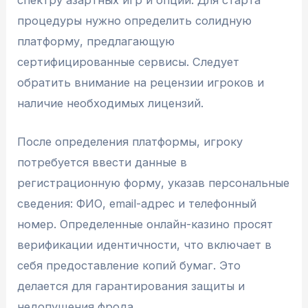
процедуры нужно определить солидную
платформу, предлагающую
сертифицированные сервисы. Следует
обратить внимание на рецензии игроков и
наличие необходимых лицензий.
После определения платформы, игроку
потребуется ввести данные в
регистрационную форму, указав персональные
сведения: ФИО, email-адрес и телефонный
номер. Определенные онлайн-казино просят
верификации идентичности, что включает в
себя предоставление копий бумаг. Это
делается для гарантирования защиты и
недопущения фрода.