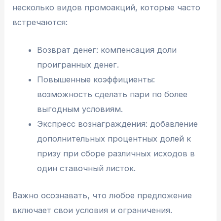
несколько видов промоакций, которые часто
встречаются:
Возврат денег: компенсация доли
проигранных денег.
Повышенные коэффициенты:
возможность сделать пари по более
выгодным условиям.
Экспресс вознаграждения: добавление
дополнительных процентных долей к
призу при сборе различных исходов в
один ставочный листок.
Важно осознавать, что любое предложение
включает свои условия и ограничения.