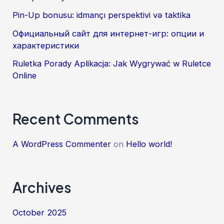
Pin-Up bonusu: idmançı perspektivi və taktika
Официальный сайт для интернет-игр: опции и
характеристики
Ruletka Porady Aplikacja: Jak Wygrywać w Ruletce
Online
Recent Comments
A WordPress Commenter
on
Hello world!
Archives
October 2025