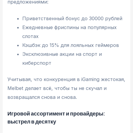
предложениями:
Приветственный бонус до 30000 рублей
Ежедневные фриспины на популярных
слотах
Кэшбэк до 15% для лояльных геймеров
Эксклюзивные акции на спорт и
киберспорт
Учитывая, что конкуренция в iGaming жестокая,
Melbet делает всё, чтобы ты не скучал и
возвращался снова и снова.
Игровой ассортимент и провайдеры:
выстрел в десятку