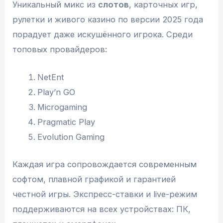
Уникальный микс из
слотов
, карточных игр,
рулетки и живого казино по версии 2025 года
порадует даже искушённого игрока. Среди
топовых провайдеров:
NetEnt
Play’n GO
Microgaming
Pragmatic Play
Evolution Gaming
Каждая игра сопровождается современным
софтом, плавной графикой и гарантией
честной игры. Экспресс-ставки и live-режим
поддерживаются на всех устройствах: ПК,