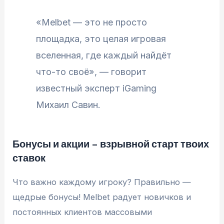
«Melbet — это не просто
площадка, это целая игровая
вселенная, где каждый найдёт
что-то своё», — говорит
известный эксперт iGaming
Михаил Савин.
Бонусы и акции – взрывной старт твоих
ставок
Что важно каждому игроку? Правильно —
щедрые бонусы! Melbet радует новичков и
постоянных клиентов массовыми